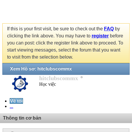
If this is your first visit, be sure to check out the
FAQ
by
clicking the link above. You may have to
register
before
you can post: click the register link above to proceed. To
start viewing messages, select the forum that you want
to visit from the selection below.
Xem Hồ sơ: hitclubscommx
hitclubscommx
Học việc
Về tôi
...
Thông tin cơ bản