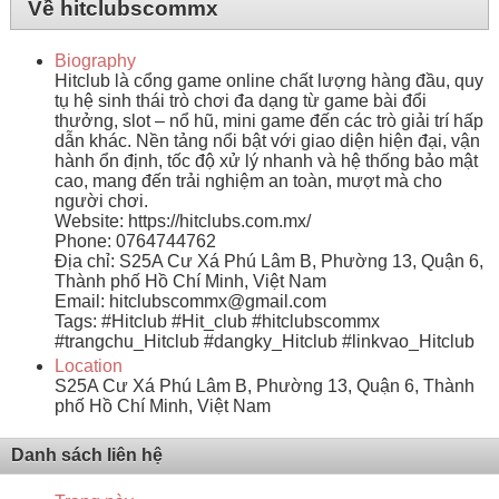
Về hitclubscommx
Biography
Hitclub là cổng game online chất lượng hàng đầu, quy
tụ hệ sinh thái trò chơi đa dạng từ game bài đổi
thưởng, slot – nổ hũ, mini game đến các trò giải trí hấp
dẫn khác. Nền tảng nổi bật với giao diện hiện đại, vận
hành ổn định, tốc độ xử lý nhanh và hệ thống bảo mật
cao, mang đến trải nghiệm an toàn, mượt mà cho
người chơi.
Website: https://hitclubs.com.mx/
Phone: 0764744762
Địa chỉ: S25A Cư Xá Phú Lâm B, Phường 13, Quận 6,
Thành phố Hồ Chí Minh, Việt Nam
Email: hitclubscommx@gmail.com
Tags: #Hitclub #Hit_club #hitclubscommx
#trangchu_Hitclub #dangky_Hitclub #linkvao_Hitclub
Location
S25A Cư Xá Phú Lâm B, Phường 13, Quận 6, Thành
phố Hồ Chí Minh, Việt Nam
Danh sách liên hệ