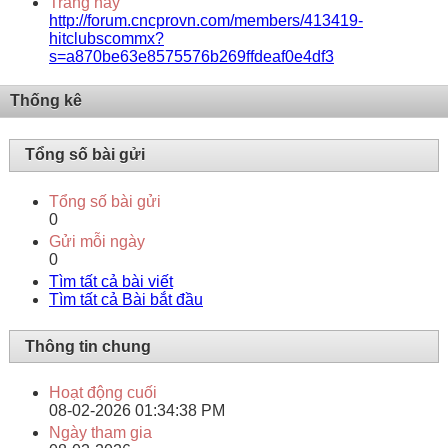
Trang này
http://forum.cncprovn.com/members/413419-
hitclubscommx?
s=a870be63e8575576b269ffdeaf0e4df3
Thống kê
Tổng số bài gửi
Tổng số bài gửi
0
Gửi mỗi ngày
0
Tìm tất cả bài viết
Tìm tất cả Bài bắt đầu
Thông tin chung
Hoạt động cuối
08-02-2026
01:34:38 PM
Ngày tham gia