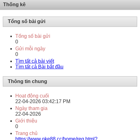
Thống kê
Tổng số bài gửi
Tổng số bài gửi
0
Gửi mỗi ngày
0
Tìm tất cả bài viết
Tìm tất cả Bài bắt đầu
Thông tin chung
Hoạt động cuối
22-04-2026
03:42:17 PM
Ngày tham gia
22-04-2026
Giới thiệu
0
Trang chủ
https://www.oke88.cc/home/reg.html?