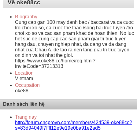
Về oke88cc
Biography
Cung cap gan 100 may danh bac / baccarat va ca cuoc
tro choi xo so, ca cuoc the thao /song bai truc tuyen /tro
choi xo so va cac san pham khac de hoan thien. No luc
het suc de cung cap cac san pham giai tri truc tuyen
hang dau, chuyen nghiep nhat, da dang va da dang
nhat cua Chau A, de tao ra nen tang giai tri truc tuyen
on dinh va tot nhat the gioi.
https://www.oke88.cc/home/reg.html?
inviteCode=37213313
Location
Vietnam
Occupation
oke88
Danh sách liên hệ
Trang này
http://forum.cncprovn.com/members/424539-oke88cc?
s=83d94049f7ffff12e9e19e0ba91e2ad5