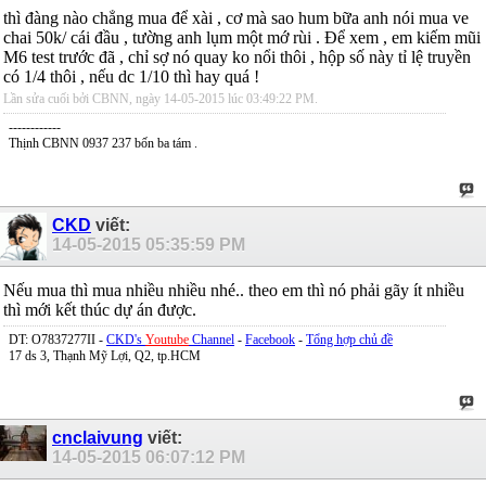
thì đàng nào chẳng mua để xài , cơ mà sao hum bữa anh nói mua ve
chai 50k/ cái đầu , tường anh lụm một mớ rùi . Để xem , em kiếm mũi
M6 test trước đã , chỉ sợ nó quay ko nổi thôi , hộp số này tỉ lệ truyền
có 1/4 thôi , nếu dc 1/10 thì hay quá !
Lần sửa cuối bởi CBNN, ngày 14-05-2015 lúc
03:49:22 PM
.
------------
Thịnh CBNN 0937 237 bốn ba tám .
CKD
viết:
14-05-2015
05:35:59 PM
Nếu mua thì mua nhiều nhiều nhé.. theo em thì nó phải gãy ít nhiều
thì mới kết thúc dự án được.
DT: O7837277II -
CKD's
Youtube
Channel
-
Facebook
-
Tổng hợp chủ đề
17 ds 3, Thạnh Mỹ Lợi, Q2, tp.HCM
cnclaivung
viết:
14-05-2015
06:07:12 PM