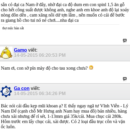
sẳn có đại ca Nam ở đây, nhờ đại ca độ dum em con spinl 1,5 ăn gỗ
cho hết công suất được không anh, nghe anh em khoe anh độ lại xoáy
nòng đôn dên , cam xăng nồi dử tợn lắm , nên muốn có cái để bước
ra giang hồ cho tui nó né chơi....nha đại ca
thợ mộc hàn sắt
Gamo
viết:
14-05-2015
06:20:53 PM
Nam ơi, con sờ pín mày độ cho tau xong chưa?
Ga con
viết:
14-05-2015
06:34:26 PM
Bác nói cái đầu kẹp mũi khoan ạ? E thấy ngay ngã tư Vĩnh Viễn - Lý
Nam Đế (cạnh chỗ Mr Hưng anh Nam hay mua đồ) bán nhiều, hàng
chưa xài nhưng để rỉ sét, 1-13mm giá 35k/cái. Mua chục cái 280k.
Hôm trước em lấy chục cái, xài được. Có 2 loại đầu trục côn và vặn
ốc luôn.