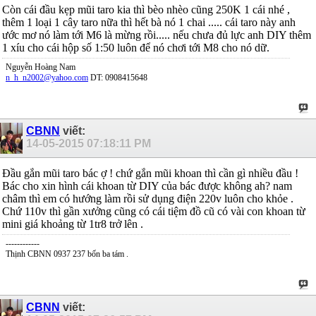
Còn cái đầu kẹp mũi taro kia thì bèo nhèo cũng 250K 1 cái nhé ,
thêm 1 loại 1 cây taro nữa thì hết bà nó 1 chai ..... cái taro này anh
ước mơ nó làm tới M6 là mừng rồi..... nếu chưa đủ lực anh DIY thêm
1 xíu cho cái hộp số 1:50 luôn để nó chơi tới M8 cho nó dữ.
Nguyễn Hoàng Nam
n_h_n2002@yahoo.com
DT: 0908415648
CBNN
viết:
14-05-2015
07:18:11 PM
Đầu gắn mũi taro bác ợ ! chứ gắn mũi khoan thì cần gì nhiều đầu !
Bác cho xin hình cái khoan từ DIY của bác được không ah? nam
châm thì em có hướng làm rồi sử dụng điện 220v luôn cho khỏe .
Chứ 110v thì gần xưởng cũng có cái tiệm đồ cũ có vài con khoan từ
mini giá khoảng từ 1tr8 trở lên .
------------
Thịnh CBNN 0937 237 bốn ba tám .
CBNN
viết: