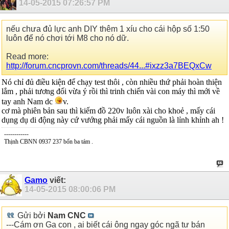
14-05-2015
07:26:57 PM
nếu chưa đủ lực anh DIY thêm 1 xíu cho cái hộp số 1:50
luôn để nó chơi tới M8 cho nó dữ.
Read more:
http://forum.cncprovn.com/threads/44...#ixzz3a7BEQxCw
Nó chỉ đủ điều kiện để chạy test thôi , còn nhiều thứ phải hoàn thiện
lắm , phải tương đối vừa ý rồi thì trinh chiến vài con máy thì mới về
tay anh Nam dc
v.
cơ mà phiên bản sau thì kiếm đồ 220v luôn xài cho khoẻ , mấy cái
dụng dụ di động này cứ vướng phải mấy cái nguồn là lỉnh khỉnh ah !
------------
Thịnh CBNN 0937 237 bốn ba tám .
Gamo
viết:
14-05-2015
08:00:06 PM
Gửi bởi
Nam CNC
---Cám ơn Ga con , ai biết cái ông ngay góc ngã tư bán