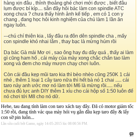
hàng xịn đâu , thỉnh thoảng ghé chơi mới được , biết đâu
lụm được bí kíp.... sẵn đây hỏi bác làm con spindle ATC
xong chưa ? chưa thấy hình ảnh kế tiếp , em có 1 con y
chang , đang học hỏi kinh nghiệm của chú làm 1 lần ăn
ngay luôn.
---chú chí thiện kia , lấy đâu ra đôn dên spindle cha , mấy
con spindle khó nhai lắm , thay bạc là mừng húm rồi
Dạ bác Gà mái Mơ ơi , sao ông hay đu dây quá , thấy ai làm
gì cũng ham hố , cái máy của mày xong chắc chắn tao làm
xong và đem cho mày mượn chạy chơi luôn.
Còn cái đầu kẹp mũi taro kia thì bèo nhèo cũng 250K 1 cái
nhé , thêm 1 loại 1 cây taro nữa thì hết bà nó 1 chai ..... cái
taro này anh ước mơ nó làm tới M6 là mừng rồi..... nếu
chưa đủ lực anh DIY thêm 1 xíu cho cái hộp số 1:50 luôn để
nó chơi tới M8 cho nó dữ.
Hehe, tau đang tính làm con taro xách tay đây. Đã có motor giảm tốc
1:50 rồi, đang tính vác qua mày hỏi vụ gắn đầu kẹp taro đây & lấy
con sờ pin luôn...
Lần sửa cuối bởi Gamo, ngày 14-05-2015 lúc
08:00:56 PM
.