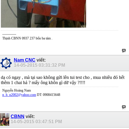
------------
Thịnh CBNN 0937 237 bốn ba tám .
Nam CNC
viết:
14-05-2015
03:31:32 PM
dạ có ngay , mà tại sao không gửi lên tui test cho , mua nhiêu đó hết
thêm 1 chai hả ? mấy ông khôn gì dữ vậy ?!!!!
Nguyễn Hoàng Nam
n_h_n2002@yahoo.com
DT: 0908415648
CBNN
viết:
14-05-2015
03:47:51 PM