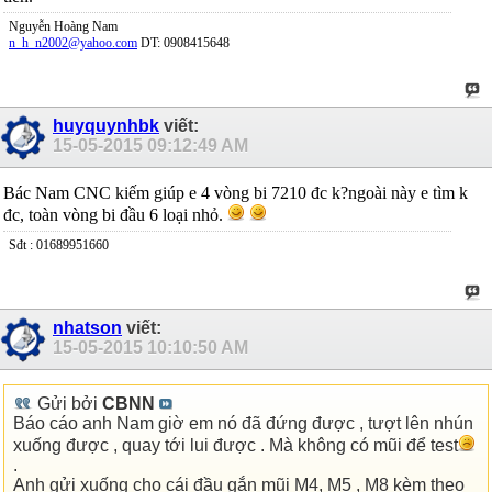
Nguyễn Hoàng Nam
n_h_n2002@yahoo.com
DT: 0908415648
huyquynhbk
viết:
15-05-2015
09:12:49 AM
Bác Nam CNC kiếm giúp e 4 vòng bi 7210 đc k?ngoài này e tìm k
đc, toàn vòng bi đầu 6 loại nhỏ.
Sđt : 01689951660
nhatson
viết:
15-05-2015
10:10:50 AM
Gửi bởi
CBNN
Báo cáo anh Nam giờ em nó đã đứng được , tượt lên nhún
xuống được , quay tới lui được . Mà không có mũi để test
.
Anh gửi xuống cho cái đầu gắn mũi M4, M5 , M8 kèm theo