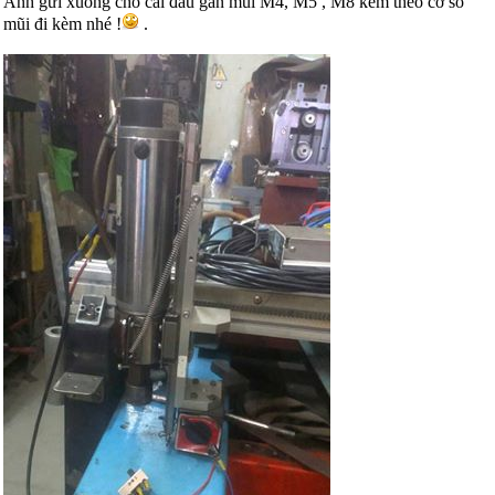
Anh gửi xuống cho cái đầu gắn mũi M4, M5 , M8 kèm theo cơ số
mũi đi kèm nhé !
.