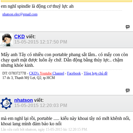
em nghĩ spindle là động cơ thuỷ lực ah
nhatson.elec@gmail.com
CKD
viết:
15-05-2015
12:17:50 PM
Mấy anh Tây có nhiều con portable phang sắt lắm.. có mấy con còn
chạy quét mặt được luôn ấy chứ. Dẫn động bằng thủy lực.. chậm
nhưng khỏe kinh.
DT: O7837277II -
CKD's
Youtube
Channel
-
Facebook
-
Tổng hợp chủ đề
17 ds 3, Thạnh Mỹ Lợi, Q2, tp.HCM
nhatson
viết:
15-05-2015
12:20:03 PM
mà em nghĩ lại rồi, portable ..... kiểu này khoai tây nó mới khênh nổi,
khoai lang mình đảm bảo ko nổi
Lần sửa cuối bởi nhatson, ngày 15-05-2015 lúc
12:20:15 PM
.