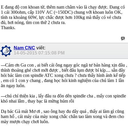
E đang độ con khoan từ, thêm nam châm vào là chạy được. Đang có
1 cái 300ohm, cấp 110V AC (~150DC) chung với khoan luôn OK,
tính ra khoảng 60W, lực chắc được hơn 100kg mà thấy có vẻ chưa
đủ, hơi nóng, tìm con thứ 2 chưa ra.
Thanks.
Nam CNC
viết:
14-05-2015
07:15:08 PM
---Cám ơn Ga con , ai biết cái ông ngay góc ngã tư bán hàng xịn đâu ,
thỉnh thoảng ghé chơi mới được , biết đâu lụm được bí kíp.... sẵn đây
hỏi bác làm con spindle ATC xong chưa ? chưa thấy hình ảnh kế tiếp
, em có 1 con y chang , đang học hỏi kinh nghiệm của chú làm 1 lần
ăn ngay luôn.
---chú chí thiện kia , lấy đâu ra đôn dên spindle cha , mấy con spindle
khó nhai lắm , thay bạc là mừng húm rồi
Dạ bác Gà mái Mơ ơi , sao ông hay đu dây quá , thấy ai làm gì cũng
ham hố , cái máy của mày xong chắc chắn tao làm xong và đem cho
mày mượn chạy chơi luôn.