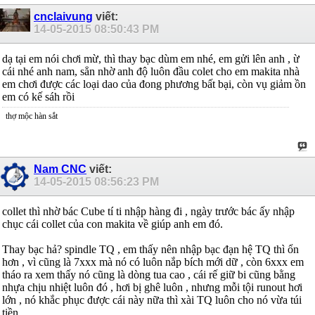
cnclaivung
viết:
14-05-2015
08:50:43 PM
dạ tại em nói chơi mừ, thì thay bạc dùm em nhé, em gửi lên anh , ừ
cái nhé anh nam, sẳn nhờ anh độ luôn đầu colet cho em makita nhà
em chơi được các loại dao của đong phương bất bại, còn vụ giảm ồn
em có kế sáh rồi
thợ mộc hàn sắt
Nam CNC
viết:
14-05-2015
08:56:23 PM
collet thì nhờ bác Cube tí ti nhập hàng đi , ngày trước bác ấy nhập
chục cái collet của con makita về giúp anh em đó.
Thay bạc hả? spindle TQ , em thấy nên nhập bạc đạn hệ TQ thì ổn
hơn , vì cũng là 7xxx mà nó có luôn nắp bích mới dữ , còn 6xxx em
tháo ra xem thấy nó cũng là dòng tua cao , cái rế giữ bi cũng bằng
nhựa chịu nhiệt luôn đó , hơi bị ghê luôn , nhưng mỗi tội runout hơi
lớn , nó khắc phục được cái này nữa thì xài TQ luôn cho nó vừa túi
tiền.