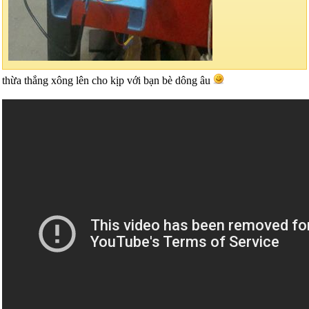
thừa thắng xông lên cho kịp với bạn bè dông âu