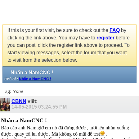
If this is your first visit, be sure to check out the
FAQ
by
clicking the link above. You may have to
register
before
you can post: click the register link above to proceed. To
start viewing messages, select the forum that you want
to visit from the selection below.
Nhắn a NamCNC !
Chủ đề:
Nhắn a NamCNC !
Tag:
None
CBNN
viết:
14-05-2015
03:24:55 PM
Nhắn a NamCNC !
Báo cáo anh Nam giờ em nó đã đứng được , tượt lên nhún xuống
được , quay tới lui được . Mà không có mũi để test
.