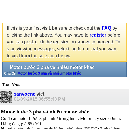
If this is your first visit, be sure to check out the
FAQ
by
clicking the link above. You may have to
register
before
you can post: click the register link above to proceed. To
start viewing messages, select the forum that you want
to visit from the selection below.
Motor bước 3 pha và nhiều motor khác
Chủ đề:
Motor bước 3 pha và nhiều motor khác
Tag:
None
sanyocnc
viết:
01-09-2015
06:55:43 PM
Motor bước 3 pha và nhiều motor khác
Có 4 cái motor bước 3 pha như trong hình. Motor này size 60mm.
Hàng đẹp, giá 85k/cái.
Ngoài ra còn nhiều motor dc không chổi than(BLDC) 3 pha khác,