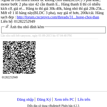
motor bước 2 pha size 42 cần thanh lí... Hàng thanh lí thì có nhiều
kích cỡ, giá rẻ... Hàng to thì giá 30k-40k, hàng nhỏ thì giá 20k-25k...
Mới về 1 lô hàng này(BLDC 3 pha), nay giá rẻ hơn, 200k/cái. Hàng
sạch đẹp :
http://forum.cncprovn.com/threads/31...hong-choi-than
Liên hệ: 01282252949
Ảnh thu nhỏ đính kèm
Lần sửa cuối bởi sanyocnc, ngày 01-09-2015 lúc
07:04:48 PM
.
01282252949
Đăng nhập
Đăng Ký
Xem trên PC
Lên trên
Diễn đàn sử dụng vBulletin® Phiên bản 4.2.3.